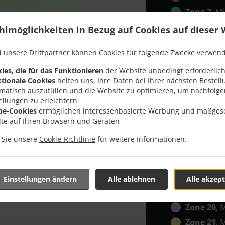
Zone 7
, M
Zone 8
, M
hlmöglichkeiten in Bezug auf Cookies auf dieser 
Zone 9
, M
 unsere Drittpartner können Cookies für folgende Zwecke verwen
Zone 10
, 
ies, die für das Funktionieren
der Website unbedingt erforderlich
Zone 11
, 
tionale Cookies
helfen uns, Ihre Daten bei Ihrer nächsten Bestell
Zone 12
, 
matisch auszufüllen und die Website zu optimieren, um nachfolg
ellungen zu erleichtern
Zone 13
, 
be-Cookies
ermöglichen interessenbasierte Werbung und maßges
Zone 14
, 
lte auf Ihren Browsern und Geräten
Zone 15
, 
n Sie unsere
Cookie-Richtlinie
für weitere Informationen.
Zone 16
, 
Zone 17
, 
Zone 18
, 
Einstellungen ändern
Alle ablehnen
Alle akzept
Zone 19
, 
Zone 20
, 
Zone 21
, 