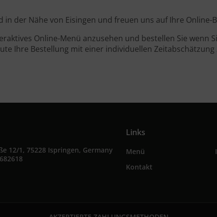
ind in der Nähe von Eisingen und freuen uns auf Ihre Online-B
teraktives Online-Menü anzusehen und bestellen Sie wenn Sie
ute Ihre Bestellung mit einer individuellen Zeitabschätzung 
Links
ße 12/1, 75228 Ispringen, Germany
Menü
5682618
Kontakt
AKZEPTIERTE ZAHLUNGSMETHODEN