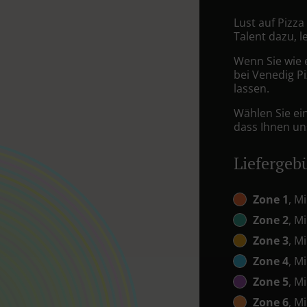
Lust auf Pizza
Talent dazu, 
Wenn Sie wie 
bei Venedig Pi
lassen.
Wählen Sie ei
dass Ihnen uns
Liefergeb
Zone 1
, M
Zone 2
, M
Zone 3
, M
Zone 4
, M
Zone 5
, M
Zone 6
, M