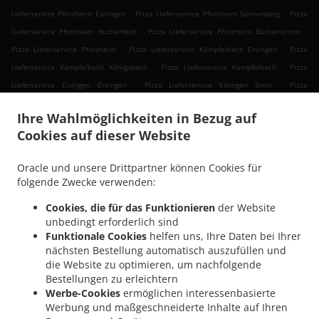
.
.
Lieferservice Pforzheim Eutingen
Pizza Lieferservice Pforzheim Sonnenberg
Pizza
.
.
Lieferservice Pforzheim Huchenfeld
Pizza Lieferservice Pforzheim Büchenbronn
.
.
Pizza Lieferservice Pforzheim
Pizza Lieferservice Kämpfelbach Ersingen
Pizza
.
.
Lieferservice Kämpfelbach Königsbach
Pizza Lieferservice Kämpfelbach
Pizza
.
.
Lieferservice Eisingen Ersingen
Pizza Lieferservice Eisingen Stein
Pizza
.
.
Lieferservice Eisingen
Pizza Lieferservice Birkenfeld Ellmendingen
Pizza
Ihre Wahlmöglichkeiten in Bezug auf
.
.
Lieferservice Birkenfeld
Pizza Lieferservice Keltern Dietlingen
Pizza Lieferservice
Cookies auf dieser Website
.
.
Keltern Ellmendingen
Pizza Lieferservice Keltern
Pizza Lieferservice Neulingen
.
.
.
Göbrichen
Pizza Lieferservice Neulingen Bauschlott
Pizza Lieferservice Neulingen
Oracle und unsere Drittpartner können Cookies für
.
Pizza Lieferservice Königsbach-Stein Königsbach
Pizza Lieferservice Königsbach-Stein
folgende Zwecke verwenden:
.
.
Stein
Pizza Lieferservice Königsbach-Stein Wilferdingen
Pizza Lieferservice
Cookies, die für das Funktionieren
der Website
.
.
Königsbach-Stein
Pizza Lieferservice Remchingen Wilferdingen
Pizza Lieferservice
unbedingt erforderlich sind
.
.
Remchingen Königsbach
Pizza Lieferservice Remchingen Nöttingen
Pizza
Funktionale Cookies
helfen uns, Ihre Daten bei Ihrer
.
.
Lieferservice Remchingen
Pizza Lieferservice Ölbronn-Dürrn Bauschlott
Pizza
nächsten Bestellung automatisch auszufüllen und
.
.
die Website zu optimieren, um nachfolgende
Lieferservice Ölbronn-Dürrn Ölbronn
Pizza Lieferservice Ölbronn-Dürrn
Pizza
Bestellungen zu erleichtern
.
.
Lieferservice Kieselbronn Eutingen
Pizza Lieferservice Kieselbronn
Pizza
Werbe-Cookies
ermöglichen interessenbasierte
.
.
Lieferservice Straubenhardt
Pizza Lieferservice Neuenbürg Arnbach
Pizza
Werbung und maßgeschneiderte Inhalte auf Ihren
.
.
Lieferservice Neuenbürg
Pizza Lieferservice Niefern-Öschelbronn Niefern
Pizza