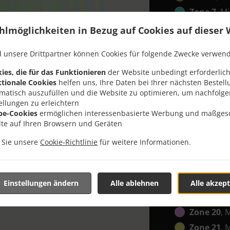
Zone 7
, M
Zone 8
, M
hlmöglichkeiten in Bezug auf Cookies auf dieser 
Zone 9
, M
 unsere Drittpartner können Cookies für folgende Zwecke verwen
Zone 10
, 
ies, die für das Funktionieren
der Website unbedingt erforderlich
Zone 11
, 
tionale Cookies
helfen uns, Ihre Daten bei Ihrer nächsten Bestell
Zone 12
, 
matisch auszufüllen und die Website zu optimieren, um nachfolg
ellungen zu erleichtern
Zone 13
, 
be-Cookies
ermöglichen interessenbasierte Werbung und maßges
Zone 14
, 
lte auf Ihren Browsern und Geräten
Zone 15
, 
n Sie unsere
Cookie-Richtlinie
für weitere Informationen.
Zone 16
, 
Zone 17
, 
Zone 18
, 
Einstellungen ändern
Alle ablehnen
Alle akzept
Zone 19
, 
Zone 20
, 
Zone 21
, 