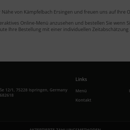
der Nähe von Kämpfelbach Ersingen und freuen uns auf Ihre O
teraktives Online-Menü anzusehen und bestellen Sie wenn Sie
ute Ihre Bestellung mit einer individuellen Zeitabschätzung 
Links
ße 12/1, 75228 Ispringen, Germany
Menü
5682618
Kontakt
AKZEPTIERTE ZAHLUNGSMETHODEN